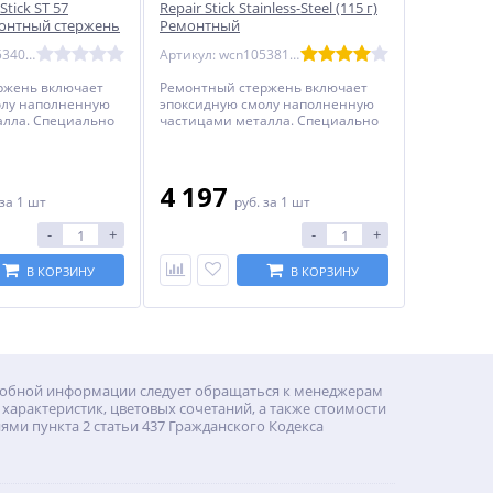
tick ST 57
Repair Stick Stainless-Steel (115 г)
онтный стержень
Ремонтный
й (wcn10534057)
стержень.Нержавеющая сталь.
Артикул: wcn10534057-34
Артикул: wcn10538115-34
(wcn10538115)
ржень включает
Ремонтный стержень включает
олу наполненную
эпоксидную смолу наполненную
алла. Специально
частицами металла. Специально
ля быстрого и
предназначен для быстрого и
нта различных
прочного ремонта различных
изделий.
металлических изделий.
4 197
за 1 шт
руб.
за 1 шт
-
+
-
+
В КОРЗИНУ
В КОРЗИНУ
дробной информации следует обращаться к менеджерам
характеристик, цветовых сочетаний, а также стоимости
ми пункта 2 статьи 437 Гражданского Кодекса