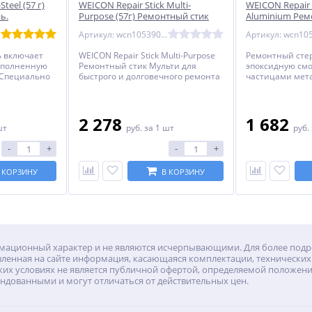
Steel (57 г)
WEICON Repair Stick Multi-
WEICON Repair S
ь.
Purpose (57г) Ремонтный стик
Aluminium Рем
.
Мульти (wcn10539057)
(57 г) Алюмини
Артикул: wcn10539057
 включает
WEICON Repair Stick Multi-Purpose
Ремонтный сте
аполненную
Ремонтный стик Мульти для
эпоксидную см
 Специально
быстрого и долговечного ремонта
частицами мет
строго и
и покраски
предназначен д
азличных
прочного ремо
лий.
металлических 
2 278
1 682
шт
руб.
за 1 шт
руб.
-
+
-
+
 КОРЗИНУ
В КОРЗИНУ
формационный характер и не являются исчерпывающими. Для более по
вленная на сайте информация, касающаяся комплектации, технических 
их условиях не является публичной офертой, определяемой положения
ндованными и могут отличаться от действительных цен.