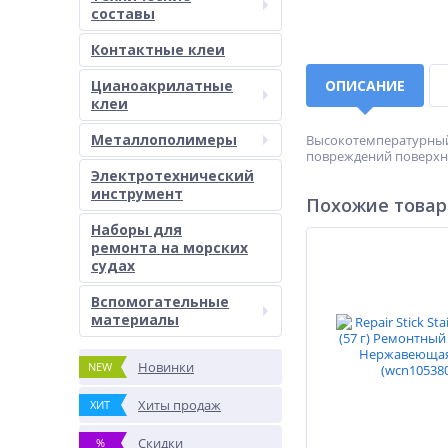
составы
Контактные клеи
Цианоакрилатные
ОПИСАНИЕ
клеи
Металлополимеры
Высокотемпературный 
повреждений поверхн
Электротехнический
инструмент
Похожие това
Наборы для
ремонта на морских
судах
Вспомогательные
материалы
Новинки
NEW
Хиты продаж
ХИТ
Скидки
%