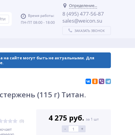
Определение...
8 (495) 477-56-87
Время работы:
sales@weicon.su
ПН-ПТ 08:00 - 18:00
ЗАКАЗАТЬ ЗВОНОК
а на сайте могут быть не актуальными. Для
е.
стержень (115 г) Титан.
4 275 руб.
за 1 шт
(0)
-
+
лючает
лненную