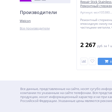
Repair Stick Stainless-
Ремонтный стержен
Нержавеющая сталь
Производители
Артикул: wcn10538057-34
(wcn10538057)
Ремонтный стержень
Weicon
эпоксидную смолу н
частицами металла.
Все производители
предназначен для бы
прочного ремонта р
металлических изде
2 267
руб.
за 1 
В
Все данные, представленные на сайте, носят сугубо ин
компании по указанным на сайте телефонам. Вся предста
продукции, носит информационный характер и ни при как
Российской Федерации. Указанные цены являются рекоме