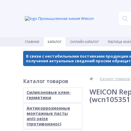
Промышленная химия Weicon
ГЛАВНАЯ
КАТАЛОГ
ОНЛАЙН КАТАЛОГ
ТАБЛИЦА АНА
В связи с нестабильными поставками продукции и
получения актуальных сведений просим обращат
Каталог товаров
Каталог товаров
WEICON Repa
Силиконовые клеи-
(wcn105351
герметики
Антикоррозионные
монтажные пасты
anti-seize
(противоизнос)