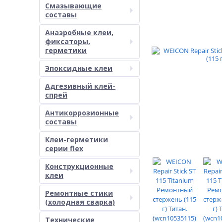
Смазывающие
составы
Анаэробные клеи,
фиксаторы,
герметики
Эпоксидные клеи
Адгезивный клей-
спрей
Антикоррозионные
составы
Клеи-герметики
серии flex
Конструкционные
клеи
Ремонтные стики
(холодная сварка)
Технические