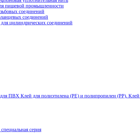
ефлоновая уплотнительная нить
для пищевой промышленности
езьбовых соединений
фланцевых соединений
 для цилиндрических соединений
Клей для полиэтилена (PE) и полипропилен (PP). Кле
- специальная серия