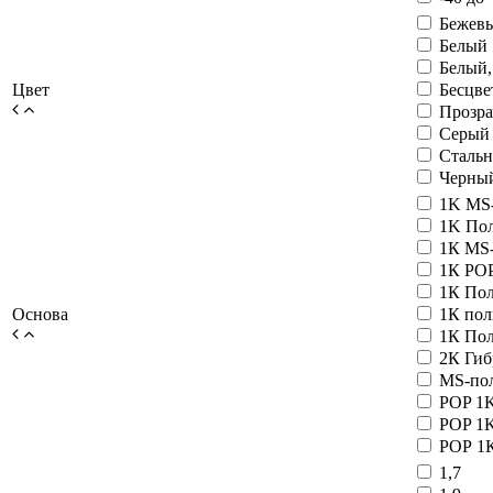
Бежев
Белый
Белый,
Цвет
Бесцв
Прозр
Серый
Сталь
Черны
1K MS
1K По
1К MS
1К PO
1К По
Основа
1К по
1К Пол
2К Ги
MS-по
POP 1
POP 1
РОР 1
1,7