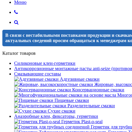
Меню
В связи с нестабильными поставками продукции и скачкам
актуальных сведений просим обращаться к менеджерам ко
Каталог товаров
Силиконовые клеи-герметики
Антикоррозионные монтажные пасты anti-seize (противои
Смазывающие составы
Адгезивные смазки
Жировые, высокос
Консервационные смазки
Многоф
Пищевые смазки
Разделительные смазки
Сухие смазки
Анаэробные клеи, фиксаторы, герметики
Герметик Plast-o-seal
Герметик для трубн