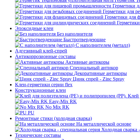
Герметик Т
Герметики 
Герметики для р
Герметики для 
Герметики
Эпоксидные клеи
Без наполнителя
Быстротвердеющие
С наполнителем (металл)
Адгезивный клей-спрей
Антикоррозионные составы
Активные антикоры
Специальный антикор
Декоративные антикоры
Цинк спрей - Zinc Spray
Клеи-герметики серии flex
Конструкционные клеи
Easy-Mix RK
No Mix RK
PU
Ремонтные стики (холодная сварка)
На металлической основе
Холодная сварка 
Технические составы