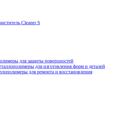
иститель Cleaner S
олимеры для защиты поверхностей
таллополимеры для изготовления форм и деталей
ллополимеры для ремонта и восстановления