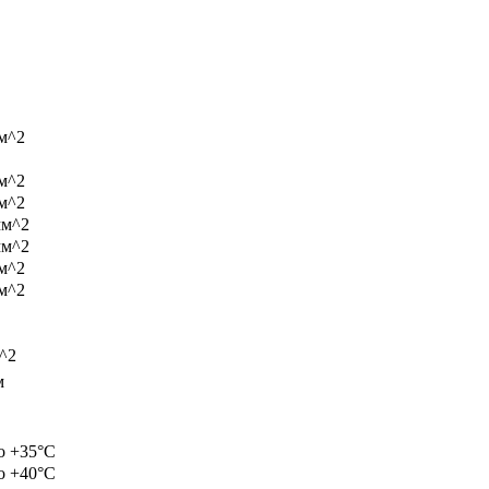
м^2
м^2
м^2
мм^2
мм^2
м^2
м^2
^2
м
о +35°C
о +40°C