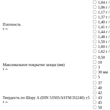
1,04 г 
1,06 г 
1,17 г 
1,37 г 
1,40 г 
Плотность
1,41 г 
1,44 г 
1,48 г 
1,50 г 
1,60 г 
1,62 г 
0,50
10
Максимальное покрытие зазора (мм)
3
30 мм
5
37
40
42
Твердость по Шору A (DIN 53505/ASTM D2240) ±5
43
45
50