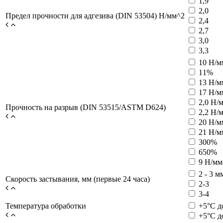
1,9
2,0
Предел прочности для адгезива (DIN 53504) H/мм^2
2,4
2,7
3,0
3,3
10 Н/м
11%
13 Н/м
17 Н/м
2,0 Н/
Прочность на разрыв (DIN 53515/ASTM D624)
2,2 Н/
20 Н/м
21 Н/м
300%
650%
9 Н/мм
2 - 3 м
Скорость застывания, мм (первые 24 часа)
2-3
3-4
Температура обработки
+5°C д
+5°C д