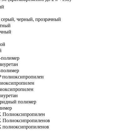
ый
 серый, черный, прозрачный
етный
ачный
ной
й
-полимер
лиуретан
-полимер
P полиоксипропилен
лиоксипропилен
лиоксипропилен
иуретан
бридный полимер
лимер
K Полиоксипропилен
K Полиоксипропиленов
К полиоксипропиленов