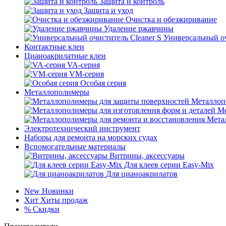
Защита и контроль
Защита и уход
Очистка и обезжиривание
Удаление ржавчины
Универсальный оч
Контактные клеи
Цианоакрилатные клеи
VA-серия
VM-серия
Особая серия
Металлополимеры
Металлоп
Ме
Мета
Электротехнический инструмент
Наборы для ремонта на морских судах
Вспомогательные материалы
Витрины, аксессуары
Для клеев серии Easy-Mix
Для цианоакрилатов
New
Новинки
Хит
Хиты продаж
%
Скидки