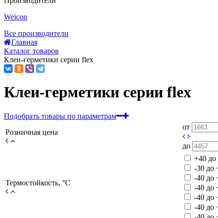
Производители
Weicon
Все производители
Главная
Каталог товаров
Клеи-герметики серии flex
Клеи-герметики серии flex
Подобрать товары по параметрам
от
Розничная цена
до
+40 до
-30 до
-40 до
Термостойкость, °C
-40 до 
-40 до
-40 до
-40 до