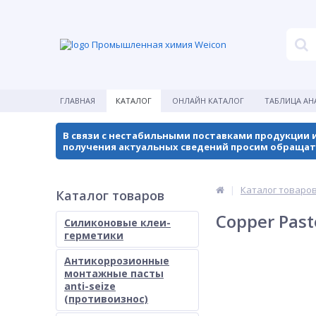
Промышленная химия Weicon
ГЛАВНАЯ
КАТАЛОГ
ОНЛАЙН КАТАЛОГ
ТАБЛИЦА АН
В связи с нестабильными поставками продукции и
получения актуальных сведений просим обращат
Каталог товаро
Каталог товаров
Copper Past
Силиконовые клеи-
герметики
Антикоррозионные
монтажные пасты
anti-seize
(противоизнос)