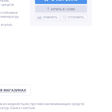
 пыли,
 средств
КУПИТЬ В 1 КЛИК
устойчивое
температур.
СРАВНИТЬ
ОТЛОЖИТЬ
 втулок,
 В МАГАЗИНАХ
ием из медной пыли, противозаклинивающее средств
атур. Банка с кистью.