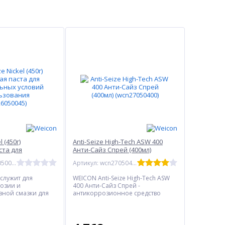
l (450г)
Anti-Seize High-Tech ASW 400
ста для
Анти-Сайз Спрей (400мл)
х условий
(wcn27050400)
Артикул: wcn26050045
Артикул: wcn27050400
 (wcn26050045)
l служит для
WEICON Anti-Seize High-Tech ASW
розии и
400 Анти-Сайз Спрей -
вной смазки для
антикоррозионное средство
динамически
белого цвета, не содержащее
енных винтовых
метала (менее 0,1%).
монтажных
Высокоэффективное смазочное и
ize Nickel была
антикоррозионное средство.