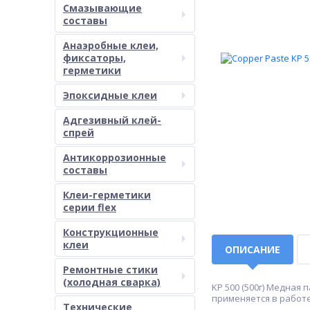
Смазывающие
составы
Анаэробные клеи,
фиксаторы,
герметики
Эпоксидные клеи
Адгезивный клей-
спрей
Антикоррозионные
составы
Клеи-герметики
серии flex
Конструкционные
клеи
ОПИСАНИЕ
Ремонтные стики
(холодная сварка)
KP 500 (500г) Медная
применяется в работе
Технические