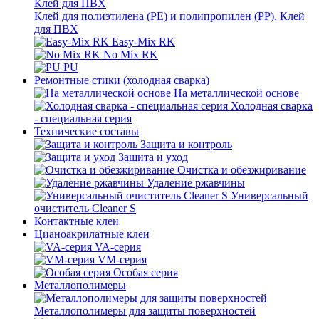
Клей для полиэтилена (PE) и полипропилен (PP). Клей
для ПВХ
Easy-Mix RK
No Mix RK
PU
Ремонтные стики (холодная сварка)
На металлической основе
Холодная сварка
- специальная серия
Технические составы
Защита и контроль
Защита и уход
Очистка и обезжиривание
Удаление ржавчины
Универсальный
очиститель Cleaner S
Контактные клеи
Цианоакрилатные клеи
VA-серия
VM-серия
Особая серия
Металлополимеры
Металлополимеры для защиты поверхностей