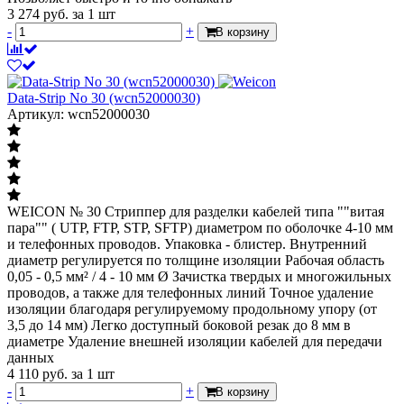
3 274
руб.
за 1 шт
-
+
В корзину
Data-Strip No 30 (wcn52000030)
Артикул: wcn52000030
WEICON № 30 Стриппер для разделки кабелей типа ""витая
пара"" ( UTP, FTP, STP, SFTP) диаметром по оболочке 4-10 мм
и телефонных проводов. Упаковка - блистер. Внутренний
диаметр регулируется по толщине изоляции Рабочая область
0,05 - 0,5 мм² / 4 - 10 мм Ø Зачистка твердых и многожильных
проводов, а также для телефонных линий Точное удаление
изоляции благодаря регулируемому продольному упору (от
3,5 до 14 мм) Легко доступный боковой резак до 8 мм в
диаметре Удаление внешней изоляции кабелей для передачи
данных
4 110
руб.
за 1 шт
-
+
В корзину