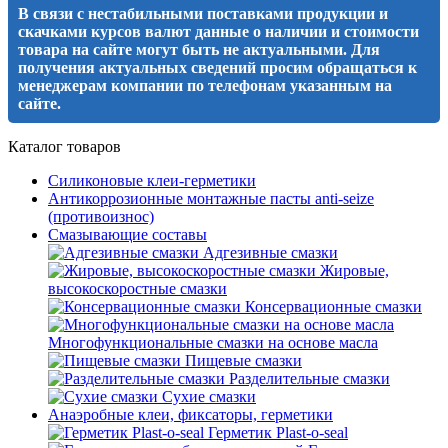
В связи с нестабильными поставками продукции и
скачками курсов валют данные о наличии и стоимости
товара на сайте могут быть не актуальными. Для
получения актуальных сведений просим обращаться к
менеджерам компании по телефонам указанным на
сайте.
Каталог товаров
Силиконовые клеи-герметики
Антикоррозионные монтажные пасты anti-seize
(противоизнос)
Смазывающие составы
Адгезивные смазки
Жировые,
высокоскоростные смазки
Консервационные смазки
Многофункциональные смазки на основе масла
Пищевые смазки
Разделительные смазки
Сухие смазки
Анаэробные клеи, фиксаторы, герметики
Герметик Plast-o-seal