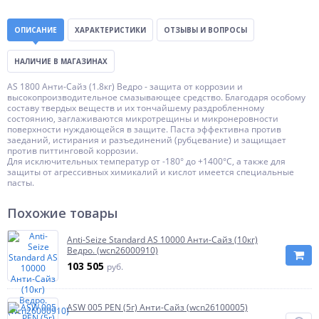
ОПИСАНИЕ
ХАРАКТЕРИСТИКИ
ОТЗЫВЫ И ВОПРОСЫ
НАЛИЧИЕ В МАГАЗИНАХ
AS 1800 Анти-Сайз (1.8кг) Ведро - защита от коррозии и
высокопроизводительное смазывающее средство. Благодаря особому
составу твердых веществ и их тончайшему раздробленному
состоянию, заглаживаются микротрещины и микронеровности
поверхности нуждающейся в защите. Паста эффективна против
заеданий, истирания и разъединений (рубцевание) и защищает
против питтинговой коррозии.
Для исключительных температур от -180° до +1400°С, а также для
защиты от агрессивных химикалий и кислот имеется специальные
пасты.
Похожие товары
Anti-Seize Standard AS 10000 Анти-Сайз (10кг)
Ведро. (wcn26000910)
103 505
руб.
ASW 005 PEN (5г) Анти-Сайз (wcn26100005)