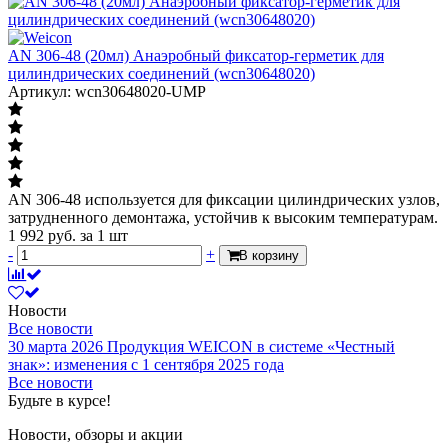
AN 306-48 (20мл) Анаэробный фиксатор-герметик для
цилиндрических соединений (wcn30648020)
Артикул: wcn30648020-UMP
AN 306-48 используется для фиксации цилиндрических узлов,
затрудненного демонтажа, устойчив к высоким температурам.
1 992
руб.
за 1 шт
-
+
В корзину
Новости
Все новости
30 марта 2026
Продукция WEICON в системе «Честный
знак»: изменения с 1 сентября 2025 года
Все новости
Будьте в курсе!
Новости, обзоры и акции