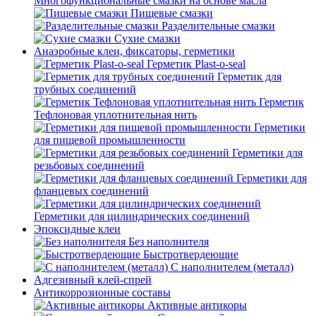
Многофункциональные смазки на основе масла
Пищевые смазки
Разделительные смазки
Сухие смазки
Анаэробные клеи, фиксаторы, герметики
Герметик Plast-o-seal
Герметик для
трубных соединений
Герметик
Тефлоновая уплотнительная нить
Герметики
для пищевой промышленности
Герметики для
резьбовых соединений
Герметики для
фланцевых соединений
Герметики для цилиндрических соединений
Эпоксидные клеи
Без наполнителя
Быстротвердеющие
С наполнителем (металл)
Адгезивный клей-спрей
Антикоррозионные составы
Активные антикоры