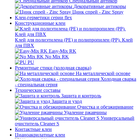
Специальный антикор
Декоративные антикоры
Цинк спрей - Zinc Spray
Клеи-герметики серии flex
Конструкционные клеи
Клей для полиэтилена (PE) и полипропилен (PP). Клей
для ПВХ
Easy-Mix RK
No Mix RK
PU
Ремонтные стики (холодная сварка)
На металлической основе
Холодная сварка
- специальная серия
Технические составы
Защита и контроль
Защита и уход
Очистка и обезжиривание
Удаление ржавчины
Универсальный
очиститель Cleaner S
Контактные клеи
Цианоакрилатные клеи