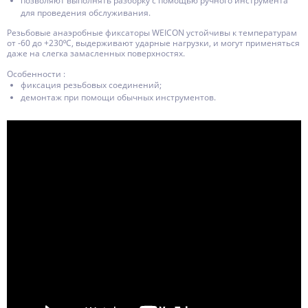
позволяют выполнять разборку с помощью ручного инструмента
для проведения обслуживания.
Резьбовые анаэробные фиксаторы WEICON устойчивы к температурам
от -60 до +230⁰С, выдерживают ударные нагрузки, и могут применяться
даже на слегка замасленных поверхностях.
Особенности :
фиксация резьбовых соединений;
демонтаж при помощи обычных инструментов.