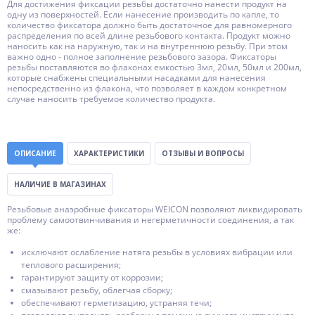
Для достижения фиксации резьбы достаточно нанести продукт на
одну из поверхностей. Если нанесение производить по капле, то
количество фиксатора должно быть достаточное для равномерного
распределения по всей длине резьбового контакта. Продукт можно
наносить как на наружную, так и на внутреннюю резьбу. При этом
важно одно - полное заполнение резьбового зазора. Фиксаторы
резьбы поставляются во флаконах емкостью 3мл, 20мл, 50мл и 200мл,
которые снабжены специальными насадками для нанесения
непосредственно из флакона, что позволяет в каждом конкретном
случае наносить требуемое количество продукта.
ОПИСАНИЕ
ХАРАКТЕРИСТИКИ
ОТЗЫВЫ И ВОПРОСЫ
НАЛИЧИЕ В МАГАЗИНАХ
Резьбовые анаэробные фиксаторы WEICON позволяют ликвидировать
проблему самоотвинчивания и негерметичности соединения, а так
же:
исключают ослабление натяга резьбы в условиях вибрации или
теплового расширения;
гарантируют защиту от коррозии;
смазывают резьбу, облегчая сборку;
обеспечивают герметизацию, устраняя течи;