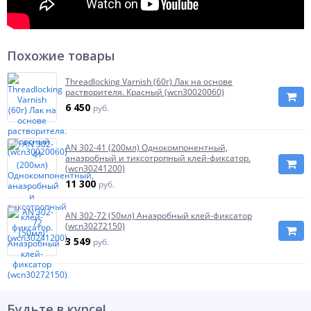
Похожие товары
Threadlocking Varnish (60г) Лак на основе
растворителя. Красный (wcn30020060)
6 450
руб.
AN 302-41 (200мл) Однокомпонентный,
анаэробный и тиксотропный клей-фиксатор.
(wcn30241200)
11 300
руб.
AN 302-72 (50мл) Анаэробный клей-фиксатор
(wcn30272150)
3 549
руб.
Будьте в курсе!