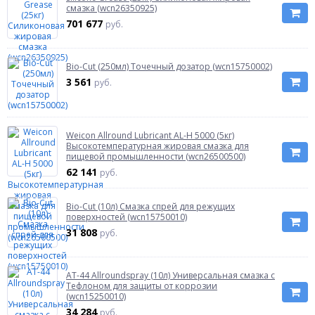
смазка (wcn26350925)
701 677
руб.
Bio-Cut (250мл) Точечный дозатор (wcn15750002)
3 561
руб.
Weicon Allround Lubricant AL-H 5000 (5кг)
Высокотемпературная жировая смазка для
пищевой промышленности (wcn26500500)
62 141
руб.
Bio-Cut (10л) Cмазка спрей для режущих
поверхностей (wcn15750010)
31 808
руб.
AT-44 Allroundspray (10л) Универсальная смазка с
Тефлоном для защиты от коррозии
(wcn15250010)
34 284
руб.