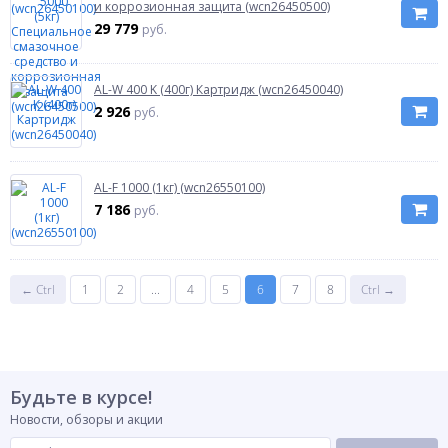
и коррозионная защита (wcn26450500)
29 779
руб.
AL-W 400 K (400г) Картридж (wcn26450040)
2 926
руб.
AL-F 1000 (1кг) (wcn26550100)
7 186
руб.
← Ctrl
1
2
...
4
5
6
7
8
Ctrl →
Будьте в курсе!
Новости, обзоры и акции