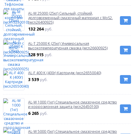
AL-M 25000 (25кг) Сильный, стойкий,
долговременный смазочный материал с MoS2.
(wcn26400925)
132 264
руб.
AL-T 25000 K (25кг) Универсальная
высокотемпературная смазка (wcn26600925)
128 915
руб.
AL-F 400 K (400г) Картридж (wcn26550040)
3 539
руб.
AL-W 1000 (1кг) Специальное смазочное средство
и коррозионная защита (wcn26450100)
6 265
руб.
AL-W 5000 (5кг) Специальное смазочное средство