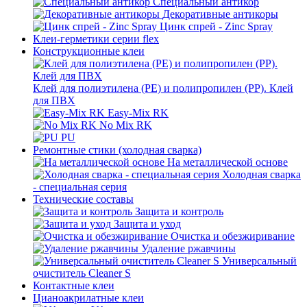
Специальный антикор
Декоративные антикоры
Цинк спрей - Zinc Spray
Клеи-герметики серии flex
Конструкционные клеи
Клей для полиэтилена (PE) и полипропилен (PP). Клей
для ПВХ
Easy-Mix RK
No Mix RK
PU
Ремонтные стики (холодная сварка)
На металлической основе
Холодная сварка
- специальная серия
Технические составы
Защита и контроль
Защита и уход
Очистка и обезжиривание
Удаление ржавчины
Универсальный
очиститель Cleaner S
Контактные клеи
Цианоакрилатные клеи