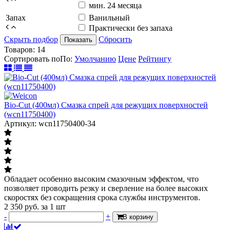
мин. 24 месяца
Запах
Ванильный
Практически без запаха
Скрыть подбор
Сбросить
Показать
Товаров:
14
Сортировать по
По
:
Умолчанию
Цене
Рейтингу
Bio-Cut (400мл) Cмазка спрей для режущих поверхностей
(wcn11750400)
Артикул: wcn11750400-34
Обладает особенно высоким смазочным эффектом, что
позволяет проводить резку и сверление на более высоких
скоростях без сокращения срока службы инструментов.
2 350
руб.
за 1 шт
-
+
В корзину