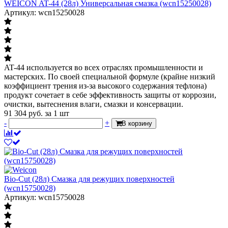
WEICON AT-44 (28л) Универсальная смазка (wcn15250028)
Артикул: wcn15250028
AT-44 используется во всех отраслях промышленности и
мастерских. По своей специальной формуле (крайне низкий
коэффициент трения из-за высокого содержания тефлона)
продукт сочетает в себе эффективность защиты от коррозии,
очистки, вытеснения влаги, смазки и консервации.
91 304
руб.
за 1 шт
-
+
В корзину
Bio-Cut (28л) Cмазка для режущих поверхностей
(wcn15750028)
Артикул: wcn15750028