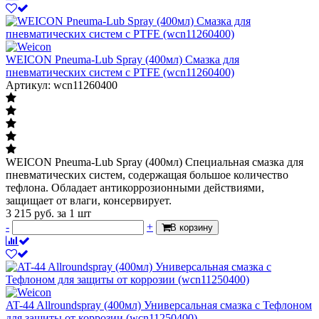
WEICON Pneuma-Lub Spray (400мл) Смазка для
пневматических систем с PTFE (wcn11260400)
Артикул: wcn11260400
WEICON Pneuma-Lub Spray (400мл) Специальная смазка для
пневматических систем, содержащая большое количество
тефлона. Обладает антикоррозионными действиями,
защищает от влаги, консервирует.
3 215
руб.
за 1 шт
-
+
В корзину
AT-44 Allroundspray (400мл) Универсальная смазка с Тефлоном
для защиты от коррозии (wcn11250400)