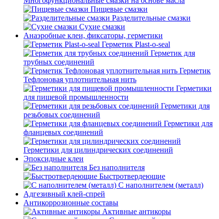
Многофункциональные смазки на основе масла
Пищевые смазки
Разделительные смазки
Сухие смазки
Анаэробные клеи, фиксаторы, герметики
Герметик Plast-o-seal
Герметик для
трубных соединений
Герметик
Тефлоновая уплотнительная нить
Герметики
для пищевой промышленности
Герметики для
резьбовых соединений
Герметики для
фланцевых соединений
Герметики для цилиндрических соединений
Эпоксидные клеи
Без наполнителя
Быстротвердеющие
С наполнителем (металл)
Адгезивный клей-спрей
Антикоррозионные составы
Активные антикоры